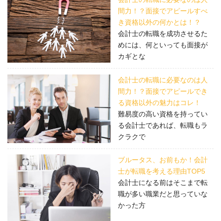
間力！？面接でアピールすべ
き資格以外の何かとは！？
会計士の転職を成功させるた
めには、何といっても面接が
カギとな
会計士の転職に必要なのは人
間力！？面接でアピールでき
る資格以外の魅力はコレ！
難易度の高い資格を持ってい
る会計士であれば、転職もラ
クラクで
ブルータス、お前もか！会計
士が転職を考える理由TOP5
会計士になる前はそこまで転
職が多い職業だと思っていな
かった方