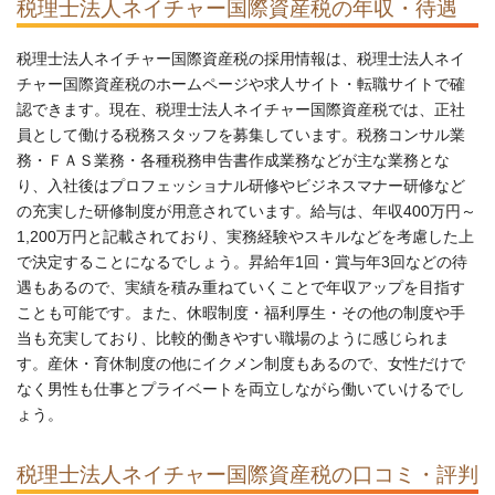
税理士法人ネイチャー国際資産税の年収・待遇
税理士法人ネイチャー国際資産税の採用情報は、税理士法人ネイ
チャー国際資産税のホームページや求人サイト・転職サイトで確
認できます。現在、税理士法人ネイチャー国際資産税では、正社
員として働ける税務スタッフを募集しています。税務コンサル業
務・ＦＡＳ業務・各種税務申告書作成業務などが主な業務とな
り、入社後はプロフェッショナル研修やビジネスマナー研修など
の充実した研修制度が用意されています。給与は、年収400万円～
1,200万円と記載されており、実務経験やスキルなどを考慮した上
で決定することになるでしょう。昇給年1回・賞与年3回などの待
遇もあるので、実績を積み重ねていくことで年収アップを目指す
ことも可能です。また、休暇制度・福利厚生・その他の制度や手
当も充実しており、比較的働きやすい職場のように感じられま
す。産休・育休制度の他にイクメン制度もあるので、女性だけで
なく男性も仕事とプライベートを両立しながら働いていけるでし
ょう。
税理士法人ネイチャー国際資産税の口コミ・評判