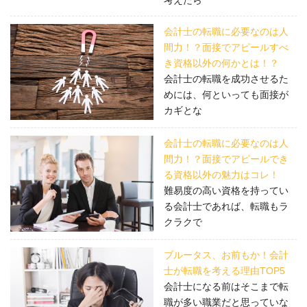
考えたら
会計士の転職に必要なのは人
間力！？面接でアピールすべ
き資格以外の何かとは！？
会計士の転職を成功させるた
めには、何といっても面接が
カギとな
会計士の転職に必要なのは人
間力！？面接でアピールでき
る資格以外の魅力はコレ！
難易度の高い資格を持ってい
る会計士であれば、転職もラ
クラクで
ブルータス、お前もか！会計
士が転職を考える理由TOP5
会計士になる前はそこまで転
職が多い職業だと思っていな