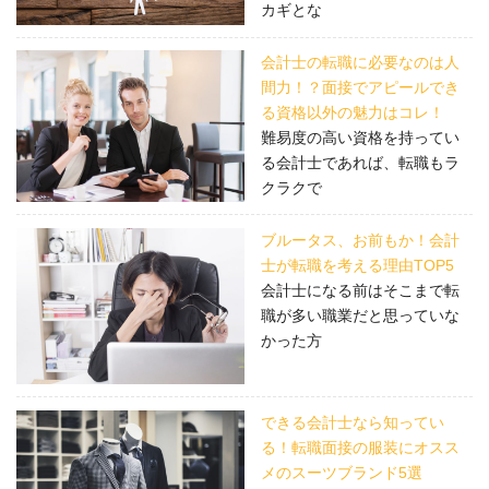
カギとな
会計士の転職に必要なのは人
間力！？面接でアピールでき
る資格以外の魅力はコレ！
難易度の高い資格を持ってい
る会計士であれば、転職もラ
クラクで
ブルータス、お前もか！会計
士が転職を考える理由TOP5
会計士になる前はそこまで転
職が多い職業だと思っていな
かった方
できる会計士なら知ってい
る！転職面接の服装にオスス
メのスーツブランド5選