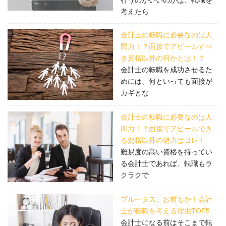
行うのがいいのかは、転職を
考えたら
会計士の転職に必要なのは人
間力！？面接でアピールすべ
き資格以外の何かとは！？
会計士の転職を成功させるた
めには、何といっても面接が
カギとな
会計士の転職に必要なのは人
間力！？面接でアピールでき
る資格以外の魅力はコレ！
難易度の高い資格を持ってい
る会計士であれば、転職もラ
クラクで
ブルータス、お前もか！会計
士が転職を考える理由TOP5
会計士になる前はそこまで転