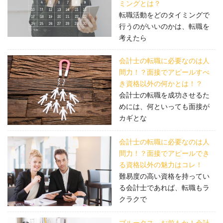
ミングとは？
転職活動をどのタイミングで
行うのがいいのかは、転職を
考えたら
会計士の転職に必要なのは人
間力！？面接でアピールすべ
き資格以外の何かとは！？
会計士の転職を成功させるた
めには、何といっても面接が
カギとな
会計士の転職に必要なのは人
間力！？面接でアピールでき
る資格以外の魅力はコレ！
難易度の高い資格を持ってい
る会計士であれば、転職もラ
クラクで
ブルータス、お前もか！会計