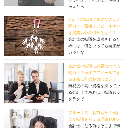
考えたら
会計士の転職に必要なのは人
間力！？面接でアピールすべ
き資格以外の何かとは！？
会計士の転職を成功させるた
めには、何といっても面接が
カギとな
会計士の転職に必要なのは人
間力！？面接でアピールでき
る資格以外の魅力はコレ！
難易度の高い資格を持ってい
る会計士であれば、転職もラ
クラクで
ブルータス、お前もか！会計
士が転職を考える理由TOP5
会計士になる前はそこまで転