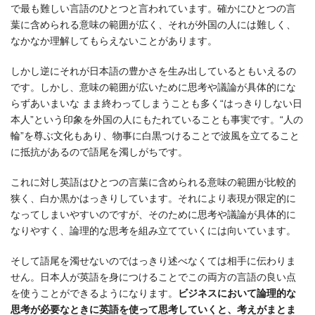
で最も難しい言語のひとつと言われています。確かにひとつの言
葉に含められる意味の範囲が広く、それが外国の人には難しく、
なかなか理解してもらえないことがあります。
しかし逆にそれが日本語の豊かさを生み出しているともいえるの
です。しかし、意味の範囲が広いために思考や議論が具体的にな
らずあいまいな まま終わってしまうことも多く“はっきりしない日
本人”という印象を外国の人にもたれていることも事実です。“人の
輪”を尊ぶ文化もあり、物事に白黒つけることで波風を立てること
に抵抗があるので語尾を濁しがちです。
これに対し英語はひとつの言葉に含められる意味の範囲が比較的
狭く、白か黒かはっきりしています。それにより表現が限定的に
なってしまいやすいのですが、そのために思考や議論が具体的に
なりやすく、論理的な思考を組み立てていくには向いています。
そして語尾を濁せないのではっきり述べなくては相手に伝わりま
せん。日本人が英語を身につけることでこの両方の言語の良い点
を使うことができるようになります。
ビジネスにおいて論理的な
思考が必要なときに英語を使って思考していくと、考えがまとま