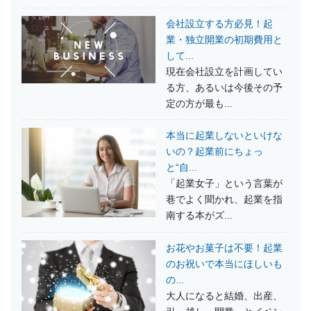
会社設立する方必見！起
業・独立開業の初期費用と
して...
現在会社設立を計画してい
る方、あるいは今後その予
定の方が最も...
本当に起業しないといけな
いの？起業前にちょっ
と“自...
「起業女子」という言葉が
巷でよく聞かれ、起業を指
南する本がズ...
お花やお菓子は不要！起業
のお祝いで本当にほしいも
の...
大人になると結婚、出産、